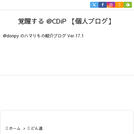


メニュ
覚醒する @CDiP 【個人ブログ】

サイド
@donpy のハマりもの紹介ブログ Ver.17.1

前へ

次へ

検索

ホーム
>

どん速