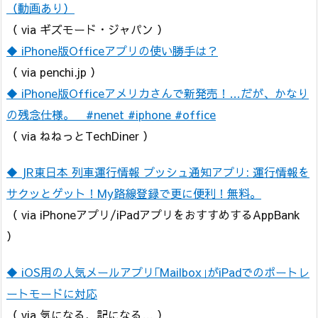
（動画あり）
（ via ギズモード・ジャパン ）
◆ iPhone版Officeアプリの使い勝手は？
（ via penchi.jp ）
◆ iPhone版Officeアメリカさんで新発売！…だが、かなり
の残念仕様。 #nenet #iphone #office
（ via ねねっとTechDiner ）
◆ JR東日本 列車運行情報 プッシュ通知アプリ: 運行情報を
サクッとゲット！My路線登録で更に便利！無料。
（ via iPhoneアプリ/iPadアプリをおすすめするAppBank
）
◆ iOS用の人気メールアプリ｢Mailbox｣がiPadでのポートレ
ートモードに対応
（ via 気になる、記になる… ）