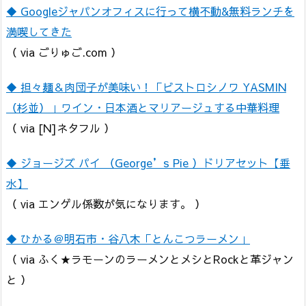
◆ Googleジャパンオフィスに行って横不動&無料ランチを
満喫してきた
（ via ごりゅご.com ）
◆ 担々麺＆肉団子が美味い！「ビストロシノワ YASMIN
（杉並）」ワイン・日本酒とマリアージュする中華料理
（ via [N]ネタフル ）
◆ ジョージズ パイ （George’s Pie ）ドリアセット【垂
水】
（ via エンゲル係数が気になります。 ）
◆ ひかる＠明石市・谷八木「とんこつラーメン」
（ via ふく★ラモーンのラーメンとメシとRockと革ジャン
と ）