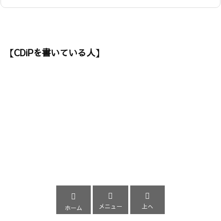
【CDiPを書いている人】



メニュー
上へ
ホーム