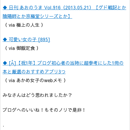
◆ 日刊 あおのうま Vol.916（2013.05.21）【ゲド戦記とか
陰陽師とか京極堂シリーズとか】
（ via 極上の人生 ）
◆ 可愛い女の子 [895]
（ via 御飯定食 ）
◆ [Å]【祝1年】ブログ初心者の当時に超参考にした1冊の
本と厳選のおすすめアプリ3つ
（ via あかめ女子のwebメモ ）
みなさんはどう思われましたか？
ブログへのいいね！もそのノリで是非！
.