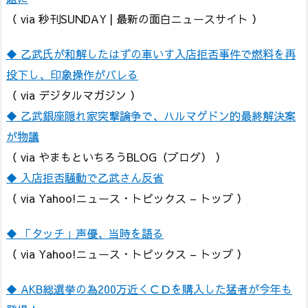
（ via 秒刊SUNDAY | 最新の面白ニュースサイト ）
◆ 乙武氏が和解したはずの車いす入店拒否事件で燃料を再
投下し、印象操作がバレる
（ via デジタルマガジン ）
◆ 乙武銀座隠れ家突撃論争で、ハルマゲドン的最終解決案
が物議
（ via やまもといちろうBLOG（ブログ） ）
◆ 入店拒否騒動で乙武さん反省
（ via Yahoo!ニュース・トピックス – トップ ）
◆ 「タッチ」声優、当時を語る
（ via Yahoo!ニュース・トピックス – トップ ）
◆ AKB総選挙の為200万近くＣＤを購入した猛者が今年も