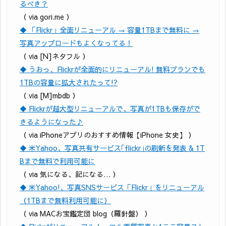
るべき？
（ via gori.me ）
◆ 「Flickr」全面リニューアル → 容量1TBまで無料に →
写真アップロードもよくなってる！
（ via [N]ネタフル ）
◆ うおっ、Flickrが全面的にリニューアル! 無料プランでも
1TBの容量に拡大されたって!?
（ via [M]mbdb ）
◆ Flickrが超大型リニューアルで、写真が1TBも保存がで
きるようになった♪
（ via iPhoneアプリのおすすめ情報【iPhone 女史】 ）
◆ 米Yahoo、写真共有サービス｢flickr｣の刷新を発表 & 1T
Bまで無料で利用可能に
（ via 気になる、記になる… ）
◆ 米Yahoo!、写真SNSサービス「Flickr」をリニューアル
（1TBまで無料利用可能に）
（ via MACお宝鑑定団 blog（羅針盤） ）