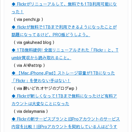
◆ Flickrがリニューアルして、無料でも1TB利用可能にな
った！
（ via penchi.jp ）
◆ flickrが無料で1TBまで利用できるようになったことが
話題になってるけど、PRO版どうしよう。
（ via gakuhead blog ）
◆ 1TB無料提供! 全面リニューアルされた「Flickr」と、T
umblr買収から読み取れること。
（ via A!@attrip ）
◆ 【Mac,iPhone,iPad】ストレージ容量が1TBになった
「Flickr」を使わない手はない！
（ via 酔いどれオヤジのブログwp ）
◆ Flickrが新しくなって1TBまで無料になったけど有料ア
カウントは大変なことになった
（ via delaymania ）
◆ Flickrの新サービスプランと旧Proアカウントのサービス
内容を比較！旧Proアカウントを契約している人はどうす