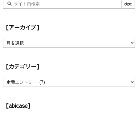
【アーカイブ】
【
ア
ー
カ
【カテゴリー】
イ
ブ
】
【
カ
テ
ゴ
【abicase】
リ
ー
】