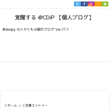


メニュ
覚醒する @CDiP 【個人ブログ】

サイド
@donpy のハマりもの紹介ブログ Ver.17.1

前へ

次へ

検索

ホーム
>

定番エントリー