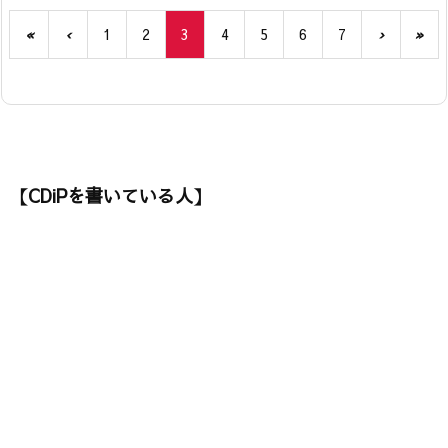
«
‹
1
2
3
4
5
6
7
›
»
【CDiPを書いている人】